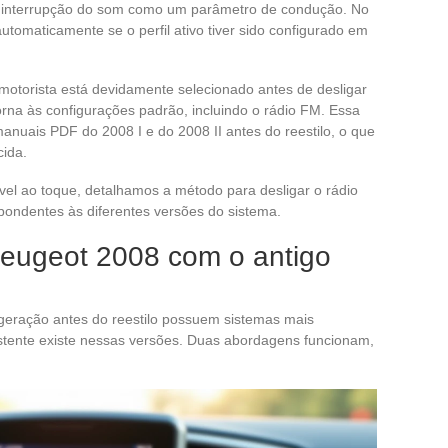
 a interrupção do som como um parâmetro de condução. No
automaticamente se o perfil ativo tiver sido configurado em
motorista está devidamente selecionado antes de desligar
orna às configurações padrão, incluindo o rádio FM. Essa
anuais PDF do 2008 I e do 2008 II antes do reestilo, o que
ida.
vel ao toque, detalhamos a método para desligar o rádio
ondentes às diferentes versões do sistema.
Peugeot 2008 com o antigo
geração antes do reestilo possuem sistemas mais
ente existe nessas versões. Duas abordagens funcionam,