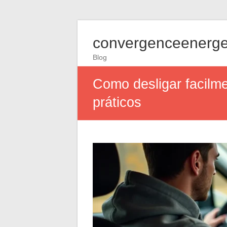
convergenceenerge
Blog
Como desligar facilm
práticos