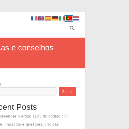
cas e conselhos
h
Search
cent Posts
reender o artigo 1103 do código civil:
e, impactos e questões jurídicas