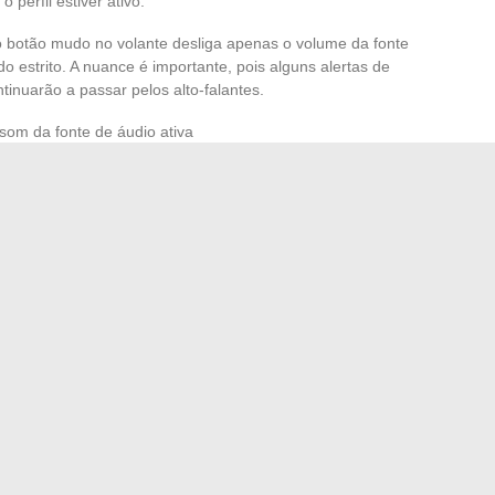
 perfil estiver ativo.
o botão mudo no volante desliga apenas o volume da fonte
o estrito. A nuance é importante, pois alguns alertas de
inuarão a passar pelos alto-falantes.
som da fonte de áudio ativa
dendo da versão): permite mudar de fonte sem passar pela
da no volante:
memorizado apenas no i-Connect
ma de tudo, do ano do veículo e do sistema multimídia
Connect, o perfil do motorista resolve o problema de forma
eleção de uma fonte silenciosa continua sendo a solução
da conexão Bluetooth ou do cabo na partida.