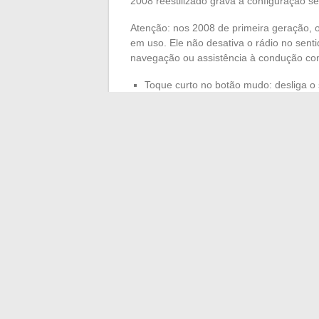
2008 reestilizado grava a configuração se o
Atenção: nos 2008 de primeira geração, 
em uso. Ele não desativa o rádio no sentid
navegação ou assistência à condução cont
Toque curto no botão mudo: desliga o 
Toque longo no botão de fonte (depen
tela sensível ao toque
Volume reduzido a zero através da ro
Advanced
A escolha do método correto depende, aci
instalado. Em um 2008 reestilizado com i-
definitiva. Nas versões mais antigas, a s
mais estável, desde que não se esqueça 