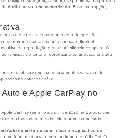
tão desliga o som (função mudo). O problema: na próxima
nte de áudio no volume memorizado
. Essa interrupção,
nativa
mudar a fonte de áudio para uma entrada que não
 uma entrada auxiliar ou uma conexão Bluetooth,
spositivo de reprodução produz um silêncio completo. O
ao reiniciar, ele tentará reproduzir a partir dessa entrada
rsões, mas observamos comportamentos variáveis de
plicadas na concessionária.
 Auto e Apple CarPlay no
Apple CarPlay (sem fio a partir de 2023 na Europa, com
 explora o funcionamento das plataformas conectadas.
oid Auto como fonte sem iniciar um aplicativo de
ue uma fonte está ativa e não muda para o rádio FM. O