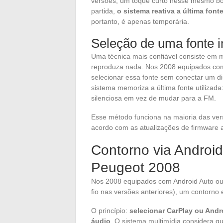
versões, um toque curto nesse mesmo bo
partida,
o sistema reativa a última fo
portanto, é apenas temporária.
Seleção de uma fonte i
Uma técnica mais confiável consiste em 
reproduza nada. Nos 2008 equipados com
selecionar essa fonte sem conectar um di
sistema memoriza a última fonte utilizada: 
silenciosa em vez de mudar para a FM.
Esse método funciona na maioria das ve
acordo com as atualizações de firmware a
Contorno via Android
Peugeot 2008
Nos 2008 equipados com Android Auto ou 
fio nas versões anteriores), um contorno
O princípio:
selecionar CarPlay ou Andr
áudio
. O sistema multimídia considera q