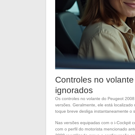
Controles no volante
ignorados
Os controles no volante do Peugeot 200
versões. Geralmente, ele está localizad
toque breve desliga instantaneamente o s
Nas versões equipadas com o i-Cockpit co
com o perfil do motorista mencionado an