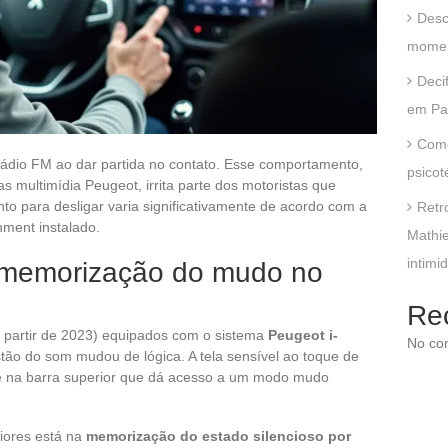
Desc
momen
Deci
em Pa
Como
ádio FM ao dar partida no contato. Esse comportamento,
psicot
 multimídia Peugeot, irrita parte dos motoristas que
nto para desligar varia significativamente de acordo com a
Retr
nment instalado.
Mathie
intimi
 e memorização do mudo no
Re
a partir de 2023) equipados com o sistema
Peugeot i-
No co
stão do som mudou de lógica. A tela sensível ao toque de
e na barra superior que dá acesso a um modo mudo
iores está na
memorização do estado silencioso por