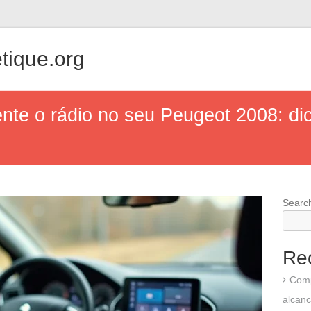
tique.org
ente o rádio no seu Peugeot 2008: di
Searc
Re
Comp
alcanc