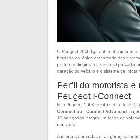
O Peugeot 2008 liga automaticamente o r
herdado da lógica embarcada dos sistemas
preferem dirigir em silêncio. O procedime
geração do veículo e o sistema de infotai
Perfil do motorista
Peugeot i-Connect
Nos Peugeot 2008 reestilizados (fase 2, 
Connect ou i-Connect Advanced
, a ge
10 polegadas integra um ícone de volum
dedicado.
A diferença em relação às gerações anter