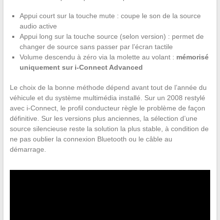
Appui court sur la touche mute : coupe le son de la source
audio active
Appui long sur la touche source (selon version) : permet de
changer de source sans passer par l’écran tactile
Volume descendu à zéro via la molette au volant :
mémorisé
uniquement sur i-Connect Advanced
Le choix de la bonne méthode dépend avant tout de l’année du
véhicule et du système multimédia installé. Sur un 2008 restylé
avec i-Connect, le profil conducteur règle le problème de façon
définitive. Sur les versions plus anciennes, la sélection d’une
source silencieuse reste la solution la plus stable, à condition de
ne pas oublier la connexion Bluetooth ou le câble au
démarrage.