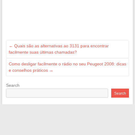
←
Quais são as alternativas ao 3131 para encontrar
facilmente suas últimas chamadas?
Como desligar facilmente o rádio no seu Peugeot 2008: dicas
e conselhos práticos
→
Search
Search
Recent Posts
Compreender o artigo 1103 do código civil: alcance, impactos
e questões jurídicas