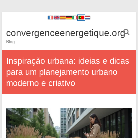
convergenceenergetique.org
Blog
Inspiração urbana: ideias e dicas
para um planejamento urbano
moderno e criativo