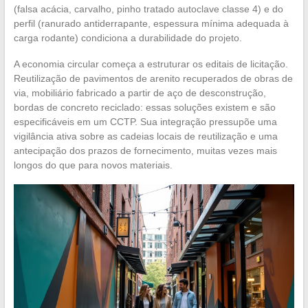
(falsa acácia, carvalho, pinho tratado autoclave classe 4) e do
perfil (ranurado antiderrapante, espessura mínima adequada à
carga rodante) condiciona a durabilidade do projeto.
A economia circular começa a estruturar os editais de licitação.
Reutilização de pavimentos de arenito recuperados de obras de
via, mobiliário fabricado a partir de aço de desconstrução,
bordas de concreto reciclado: essas soluções existem e são
especificáveis em um CCTP. Sua integração pressupõe uma
vigilância ativa sobre as cadeias locais de reutilização e uma
antecipação dos prazos de fornecimento, muitas vezes mais
longos do que para novos materiais.