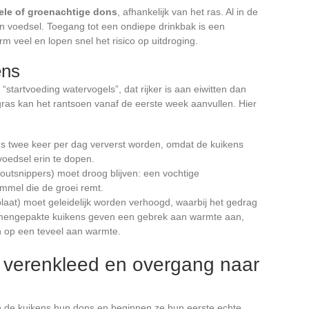
ele of groenachtige dons
, afhankelijk van het ras. Al in de
en voedsel. Toegang tot een ondiepe drinkbak is een
rm veel en lopen snel het risico op uitdroging.
ens
tartvoeding watervogels”, dat rijker is aan eiwitten dan
gras kan het rantsoen vanaf de eerste week aanvullen. Hier
ns twee keer per dag ververst worden, omdat de kuikens
voedsel erin te dopen.
outsnippers) moet droog blijven: een vochtige
mmel die de groei remt.
aat) moet geleidelijk worden verhoogd, waarbij het gedrag
mengepakte kuikens geven een gebrek aan warmte aan,
n op een teveel aan warmte.
t verenkleed en overgang naar
 de kuikens hun dons en beginnen ze hun eerste echte