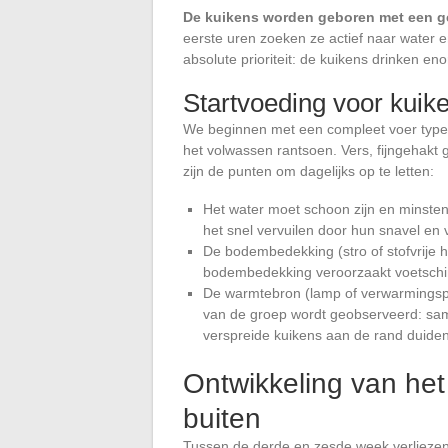
De kuikens worden geboren met een g
eerste uren zoeken ze actief naar water 
absolute prioriteit: de kuikens drinken eno
Startvoeding voor kuik
We beginnen met een compleet voer type “s
het volwassen rantsoen. Vers, fijngehakt 
zijn de punten om dagelijks op te letten:
Het water moet schoon zijn en minste
het snel vervuilen door hun snavel en 
De bodembedekking (stro of stofvrije h
bodembedekking veroorzaakt voetschi
De warmtebron (lamp of verwarmingspl
van de groep wordt geobserveerd: sa
verspreide kuikens aan de rand duide
Ontwikkeling van he
buiten
Tussen de derde en zesde week verliezen