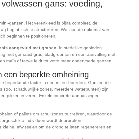
 volwassen gans: voeding,
mini-ganzen. Het verenkleed is bijna compleet, de
rag begint zich te structureren. We zien de opkomst van
ich beginnen te positioneren.
basis aangevuld met granen
. In stedelijke gebieden
g met gemaaid gras, bladgroenten en een aanvulling met
en maïs of tarwe leidt tot vette maar ondervoede ganzen.
n een beperkte omheining
ste beperkende factor in een micro-boerderij. Ganzen die
ls stro, schaduwrijke zones, meerdere waterpunten) zijn
 en pikken in veren. Enkele concrete aanpassingen
obalen of pallets om schuilzones te creëren, waardoor de
dergeschikte individuen wordt doorbroken.
s kleine, afwisselen om de grond te laten regenereren en