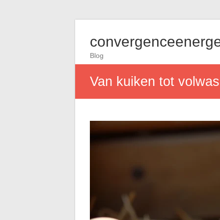
convergenceenerge
Blog
Van kuiken tot volwas