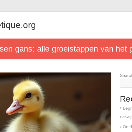
tique.org
sen gans: alle groeistappen van het 
Searc
Re
Begri
reikwi
Ontd