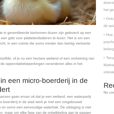
divers
het ge
Ontc
dit se
ie in geventileerde kartonnen dozen zijn geleverd op een
Hoe 
 een gids voor plattelandsdieren te lezen. Het is om een
psycho
ocht, in een ruimte die soms minder dan twintig vierkante
belang
Terug
tzelfde, of je nu een hectare weiland of een omheining van
r de oppervlaktebeperkingen veranderen alles in het
Mathie
intimi
in een micro-boerderij in de
Re
dert
No co
anzen gaan ervan uit dat je een weiland, een waterpartij
ro-boerderij in de stad werk je met een omgebouwd
in en soms een eenvoudige waterbak. De uitdaging is niet
n, maar om elke fase van de ontwikkeling aan te passen