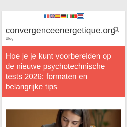
convergenceenergetique.org
Blog
Hoe je je kunt voorbereiden op
de nieuwe psychotechnische
tests 2026: formaten en
belangrijke tips