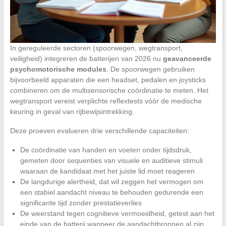
In gereguleerde sectoren (spoorwegen, wegtransport,
veiligheid) integreren de batterijen van 2026 nu
geavanceerde
psychomotorische modules
. De spoorwegen gebruiken
bijvoorbeeld apparaten die een headset, pedalen en joysticks
combineren om de multisensorische coördinatie te meten. Het
wegtransport vereist verplichte reflextests vóór de medische
keuring in geval van rijbewijsintrekking.
Deze proeven evalueren drie verschillende capaciteiten:
De coördinatie van handen en voeten onder tijdsdruk,
gemeten door sequenties van visuele en auditieve stimuli
waaraan de kandidaat met het juiste lid moet reageren
De langdurige alertheid, dat wil zeggen het vermogen om
een stabiel aandacht niveau te behouden gedurende een
significante tijd zonder prestatieverlies
De weerstand tegen cognitieve vermoeidheid, getest aan het
einde van de batterij wanneer de aandachtbronnen al zijn