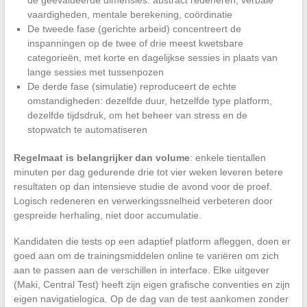
de geëvalueerde dimensies: abstract redeneren, verbale
vaardigheden, mentale berekening, coördinatie
De tweede fase (gerichte arbeid) concentreert de
inspanningen op de twee of drie meest kwetsbare
categorieën, met korte en dagelijkse sessies in plaats van
lange sessies met tussenpozen
De derde fase (simulatie) reproduceert de echte
omstandigheden: dezelfde duur, hetzelfde type platform,
dezelfde tijdsdruk, om het beheer van stress en de
stopwatch te automatiseren
Regelmaat is belangrijker dan volume
: enkele tientallen
minuten per dag gedurende drie tot vier weken leveren betere
resultaten op dan intensieve studie de avond voor de proef.
Logisch redeneren en verwerkingssnelheid verbeteren door
gespreide herhaling, niet door accumulatie.
Kandidaten die tests op een adaptief platform afleggen, doen er
goed aan om de trainingsmiddelen online te variëren om zich
aan te passen aan de verschillen in interface. Elke uitgever
(Maki, Central Test) heeft zijn eigen grafische conventies en zijn
eigen navigatielogica. Op de dag van de test aankomen zonder