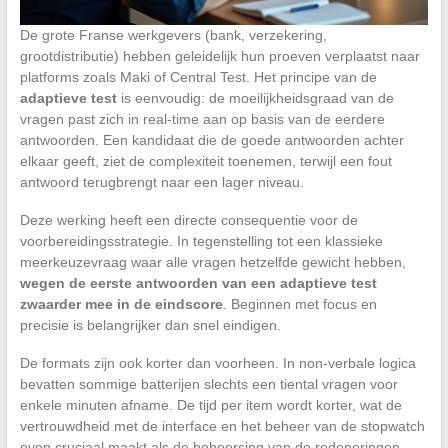
De grote Franse werkgevers (bank, verzekering,
grootdistributie) hebben geleidelijk hun proeven verplaatst naar
platforms zoals Maki of Central Test. Het principe van de
adaptieve test
is eenvoudig: de moeilijkheidsgraad van de
vragen past zich in real-time aan op basis van de eerdere
antwoorden. Een kandidaat die de goede antwoorden achter
elkaar geeft, ziet de complexiteit toenemen, terwijl een fout
antwoord terugbrengt naar een lager niveau.
Deze werking heeft een directe consequentie voor de
voorbereidingsstrategie. In tegenstelling tot een klassieke
meerkeuzevraag waar alle vragen hetzelfde gewicht hebben,
wegen de eerste antwoorden van een adaptieve test
zwaarder mee in de eindscore
. Beginnen met focus en
precisie is belangrijker dan snel eindigen.
De formats zijn ook korter dan voorheen. In non-verbale logica
bevatten sommige batterijen slechts een tiental vragen voor
enkele minuten afname. De tijd per item wordt korter, wat de
vertrouwdheid met de interface en het beheer van de stopwatch
even cruciaal maakt als de beheersing van de redeneringen