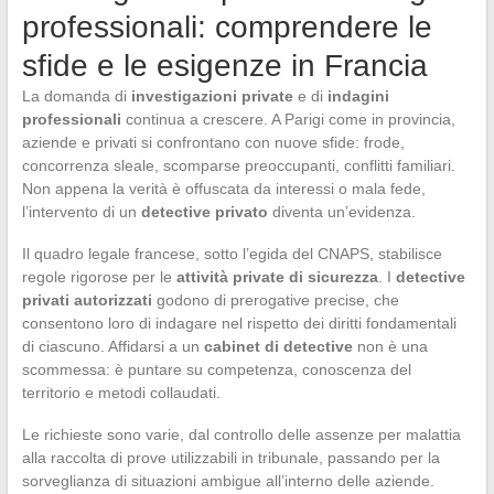
professionali: comprendere le
sfide e le esigenze in Francia
La domanda di
investigazioni private
e di
indagini
professionali
continua a crescere. A Parigi come in provincia,
aziende e privati si confrontano con nuove sfide: frode,
concorrenza sleale, scomparse preoccupanti, conflitti familiari.
Non appena la verità è offuscata da interessi o mala fede,
l’intervento di un
detective privato
diventa un’evidenza.
Il quadro legale francese, sotto l’egida del CNAPS, stabilisce
regole rigorose per le
attività private di sicurezza
. I
detective
privati autorizzati
godono di prerogative precise, che
consentono loro di indagare nel rispetto dei diritti fondamentali
di ciascuno. Affidarsi a un
cabinet di detective
non è una
scommessa: è puntare su competenza, conoscenza del
territorio e metodi collaudati.
Le richieste sono varie, dal controllo delle assenze per malattia
alla raccolta di prove utilizzabili in tribunale, passando per la
sorveglianza di situazioni ambigue all’interno delle aziende.