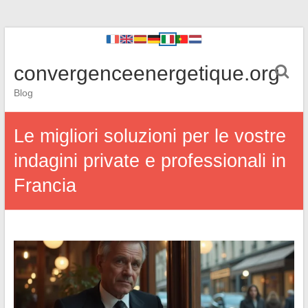
convergenceenergetique.org
Blog
Le migliori soluzioni per le vostre
indagini private e professionali in
Francia