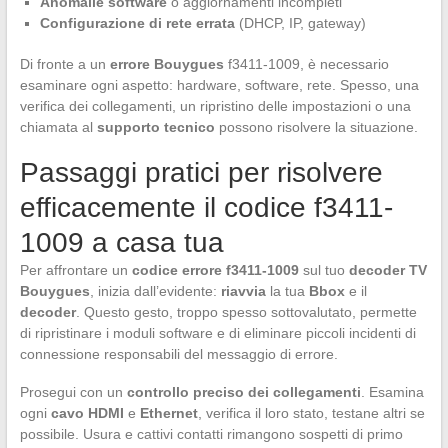
Anomalie software
o aggiornamenti incompleti
Configurazione di rete errata
(DHCP, IP, gateway)
Di fronte a un
errore Bouygues
f3411-1009, è necessario
esaminare ogni aspetto: hardware, software, rete. Spesso, una
verifica dei collegamenti, un ripristino delle impostazioni o una
chiamata al
supporto tecnico
possono risolvere la situazione.
Passaggi pratici per risolvere
efficacemente il codice f3411-
1009 a casa tua
Per affrontare un
codice errore f3411-1009
sul tuo
decoder TV
Bouygues
, inizia dall’evidente:
riavvia
la tua
Bbox
e il
decoder
. Questo gesto, troppo spesso sottovalutato, permette
di ripristinare i moduli software e di eliminare piccoli incidenti di
connessione responsabili del messaggio di errore.
Prosegui con un
controllo preciso dei collegamenti
. Esamina
ogni
cavo HDMI
e
Ethernet
, verifica il loro stato, testane altri se
possibile. Usura e cattivi contatti rimangono sospetti di primo