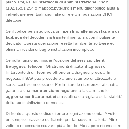
piano. Poi, vai all’
interfaccia di amministrazione Bbox
(192.168.1.254 o mabbox.bytel.fr): il menu diagnostico aiuta a
individuare eventuali anomalie di rete o impostazioni DHCP
difettose.
Se il codice persiste, prova un
ripristino alle impostazioni di
fabbrica
del decoder, sia tramite il menu, sia con il pulsante
dedicato. Questa operazione resetta l’ambiente software ed
elimina i residui di bug o installazioni incomplete.
Se nulla funziona, rimane l’opzione del
servizio clienti
Bouygues Telecom
. Gli strumenti di
auto-diagnosi
e
l’intervento di un
tecnico
offrono una diagnosi precisa. In
negozio, il
SAV
può procedere a uno scambio di attrezzatura
senza costi se necessario. Per limitare le ricorrenze, abituati a
garantire una
manutenzione regolare
, a lasciare che le
aggiornamenti automatici
si installino e a vigilare sulla stabilità
della tua installazione domestica.
Di fronte a questo codice di errore, ogni azione conta. A volte,
un semplice riavvio è sufficiente per far cessare l’allerta. Altre
volte, è necessario scavare più a fondo. Ma sapere riconoscere