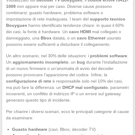
1009
non appare mai per caso. Diverse cause possono
combinarsi: guasto hardware, problema software o
impostazione di rete inadeguata. I team del
supporto tecnico
Bouygues
hanno identificato tendenze chiare: in quasi il 60%
dei casi, la fonte è hardware. Un
cavo HDMI
mal collegato o
danneggiato, una
Bbox
datata, o un
cavo Ethernet
usurato
possono essere sufficienti a disturbare il collegamento.
Un altro scenario, nel 30% delle situazioni: i
problemi software
.
Un
aggiornamento incompleto
, un
bug
durante l’installazione
di un nuovo firmware o un’anomalia di avvio del decoder
possono provocare l’apparizione del codice. Infine, la
configurazione di rete
è responsabile solo nel 10% dei casi,
ma può fare la differenza: un
DHCP mal configurato
, parametri
incoerenti, un conflitto di indirizzo IP o un errore sul gateway
generano questo tipo di incidente.
Per chiarire i diversi scenari, ecco le principali categorie di cause
da esaminare:
Guasto hardware
(cavi, Bbox, decoder TV)