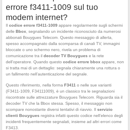
errore f3411-1009 sul tuo
modem internet?
Il
codice errore f3411-1009
appare regolarmente sugli schermi
delle
Bbox
, segnalando un incidente riconosciuto da numerosi
abbonati Bouygues Telecom. Questo messaggio di allerta,
spesso accompagnato dalla scomparsa di canali TV, immagini
bloccate o uno schermo nero, rivela un problema di
comunicazione tra il
decoder TV Bouygues
e la rete
dell’operatore. Quando questo
codice errore bbox
appare, non
si tratta mai di un dettaglio: segnala chiaramente una rottura o
un fallimento nell’autenticazione del segnale.
Questo riferimento, nella forma
F3411
o nelle sue varianti
(F3411-1009, F34111009), è un classico tra le segnalazioni
riscontrate sulle attrezzature Bouygues Telecom. Riguarda sia il
decoder TV che la Bbox stessa. Spesso, il messaggio non
scompare nonostante diversi tentativi di riavvio. Il
servizio
clienti Bouygues
registra infatti questo codice nell’elenco degli
incidenti frequentemente segnalati, insieme ad altri errori come
F3413.