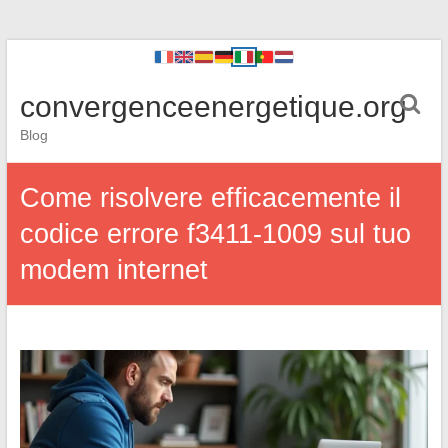
convergenceenergetique.org
Blog
Come risolvere efficacemente il
codice errore f3411-1009 sul tuo
modem internet