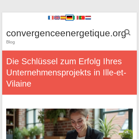
convergenceenergetique.org
Blog
Die Schlüssel zum Erfolg Ihres
Unternehmensprojekts in Ille-et-
Vilaine