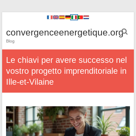
convergenceenergetique.org
Blog
Le chiavi per avere successo nel
vostro progetto imprenditoriale in
Ille-et-Vilaine