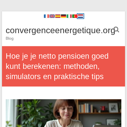
convergenceenergetique.org
Blog
Hoe je je netto pensioen goed
kunt berekenen: methoden,
simulators en praktische tips