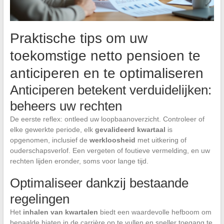
Praktische tips om uw
toekomstige netto pensioen te
anticiperen en te optimaliseren
Anticiperen betekent verduidelijken:
beheers uw rechten
De eerste reflex: ontleed uw loopbaanoverzicht. Controleer of
elke gewerkte periode, elk
gevalideerd kwartaal
is
opgenomen, inclusief de
werkloosheid
met uitkering of
ouderschapsverlof. Een vergeten of foutieve vermelding, en uw
rechten lijden eronder, soms voor lange tijd.
Optimaliseer dankzij bestaande
regelingen
Het
inhalen van kwartalen
biedt een waardevolle hefboom om
bepaalde hiaten in de carrière op te vullen en sneller toegang te