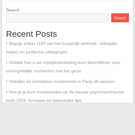
Search
Search
Recent Posts
Begrijp artikel 1103 van het burgerlijk wetboek: reikwijdte,
impact en juridische uitdagingen
Ontdek hoe u uw vrijetijdsbesteding kunt diversifiëren voor
onvergetelijke momenten met het gezin
Ontcijfer de onmisbare modetrends in Parijs dit seizoen
Hoe je je kunt voorbereiden op de nieuwe psychotechnische
tests 2026: formaten en belangrijke tips
Terugblik in beelden op de bruiloft van Mathieu Bock-Côté en
Karima Brikh, tussen intimiteit en nieuwsgierigheid