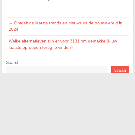
←
Ontdek de laatste trends en nieuws uit de trouwwereld in
2024
Welke alternatieven zijn er voor 3131 om gemakkelijk uw
laatste oproepen terug te vinden?
→
Search
Search
Recent Posts
Begrijp artikel 1103 van het burgerlijk wetboek: reikwijdte,
impact en juridische uitdagingen
Ontdek hoe u uw vrijetijdsbesteding kunt diversifiëren voor
onvergetelijke momenten met het gezin
Ontcijfer de onmisbare modetrends in Parijs dit seizoen