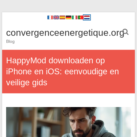
convergenceenergetique.org
Blog
HappyMod downloaden op
iPhone en iOS: eenvoudige en
veilige gids