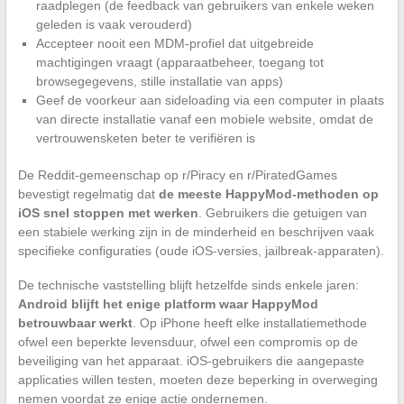
raadplegen (de feedback van gebruikers van enkele weken
geleden is vaak verouderd)
Accepteer nooit een MDM-profiel dat uitgebreide
machtigingen vraagt (apparaatbeheer, toegang tot
browsegegevens, stille installatie van apps)
Geef de voorkeur aan sideloading via een computer in plaats
van directe installatie vanaf een mobiele website, omdat de
vertrouwensketen beter te verifiëren is
De Reddit-gemeenschap op r/Piracy en r/PiratedGames
bevestigt regelmatig dat
de meeste HappyMod-methoden op
iOS snel stoppen met werken
. Gebruikers die getuigen van
een stabiele werking zijn in de minderheid en beschrijven vaak
specifieke configuraties (oude iOS-versies, jailbreak-apparaten).
De technische vaststelling blijft hetzelfde sinds enkele jaren:
Android blijft het enige platform waar HappyMod
betrouwbaar werkt
. Op iPhone heeft elke installatiemethode
ofwel een beperkte levensduur, ofwel een compromis op de
beveiliging van het apparaat. iOS-gebruikers die aangepaste
applicaties willen testen, moeten deze beperking in overweging
nemen voordat ze enige actie ondernemen.