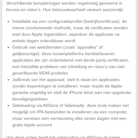
Verschillende benaderingen worden regelmatig genoemd in
forums en video’s. Hun betrouwbaarheid varieert aanzienlijk.
Installatie via een configuratieprofiel (bedrijfscertificaat): de
meest voorkomende methode, maar de certificaten worden
snel door Apple ingetrokken, waardoor de applicatie na
enkele dagen onbruikbaar wordt
Gebruik van webdiensten (zoals “appvalley” of
gelijksoortige): deze tussenplatforms herdistribueren
applicaties die zijn ondertekend met derde partij certificaten,
met hetzelfde probleem van intrekking en risico’s van niet-
geverifieerde MDM-profielen
Jailbreak van het apparaat: stelt in staat om applicaties
zonder beperkingen te installeren, maar maakt de Apple-
garantie ongeldig en stelt de iPhone bloot aan niet-opgeloste
beveiligingslekken
Sideloading via AltStore of Sideloadly: deze tools maken het
mogelijk om IPA-bestanden te installeren via een computer,
maar vereisen een vernieuwing elke zeven dagen met een
gratis Apple-account
Van deze opties biedt het sideloading via AltStore de beste