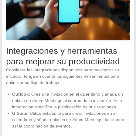
Integraciones y herramientas
para mejorar su productividad
Considere las integraciones disponibles para maximizar su
eficacia. Tenga en cuenta las siguientes herramientas para
optimizar su flujo de trabajo:
Outlook
: Cree una invitación en el calendario y añada un
enlace de Zoom Meetings al cuerpo de la invitación. Esta
integración simplifica la planificación de sus reuniones.
G Suite
: Utilice esta suite para crear invitaciones en el
calendario y añadir enlaces de Zoom Meetings, facilitando
así la coordinación de eventos.