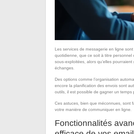
Les services de messagerie en ligne son
quotidienne, que ce soit à titre personnel 
sous-exploitées, alors qu’elles pourraient 
échanges.
Des options comme l’organisation automat
encore la planification des envois sont au
outils, il est possible de gagner un temp
Ces astuces, bien que méconnues, sont fa
votre manière de communiquer en ligne.
Fonctionnalités avan
efficace de vos emai