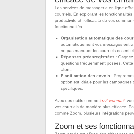
Les services de messagerie en ligne offr
courriels. En explorant les fonctionnalit
productivité et l’efficacité de vos commu
fonctionnalités :
Organisation automatique des courr
automatiquement vos messages entrants
ne pas manquer les courriels essentiel
Réponses préenregistrées
: Gagnez 
questions fréquemment posées. Cette fo
client.
Planification des envois
: Programme
option est idéale pour les campagnes
spécifiques.
Avec des outils comme
ia72 webmail
, vo
vos courriels de manière plus efficace. Po
comme Zoom, plusieurs intégrations peuven
Zoom et ses fonctionnal
Zoom est devenu l’une des références en 