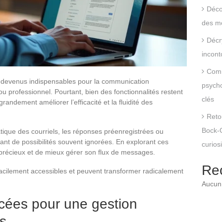
Déco
des mo
Décr
incont
Comm
t devenus indispensables pour la communication
psycho
ou professionnel. Pourtant, bien des fonctionnalités restent
clés
grandement améliorer l’efficacité et la fluidité des
Reto
Bock-C
ique des courriels, les réponses préenregistrées ou
tant de possibilités souvent ignorées. En explorant ces
curios
s précieux et de mieux gérer son flux de messages.
Re
cilement accessibles et peuvent transformer radicalement
Aucun 
cées pour une gestion
ls