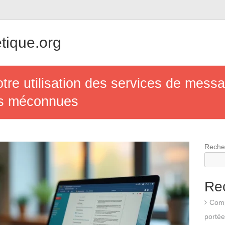
tique.org
re utilisation des services de messa
tés méconnues
Reche
Re
Compr
portée