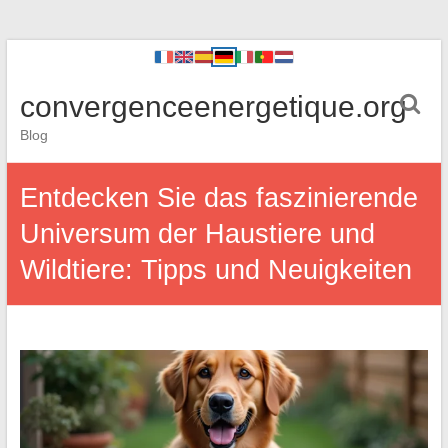
convergenceenergetique.org
Blog
Entdecken Sie das faszinierende
Universum der Haustiere und
Wildtiere: Tipps und Neuigkeiten