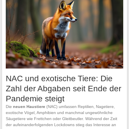
NAC und exotische Tiere: Die
Zahl der Abgaben seit Ende der
Pandemie steigt
Die
neuen Haustiere
(NAC) umfassen Reptilien, Nagetiere,
exotische Vögel, Amphibien und manchmal ungewöhnliche
Säugetiere wie Frettchen oder Gleitbeutler. Während der Zeit
der aufeinanderfolgenden Lockdowns stieg das Interesse an