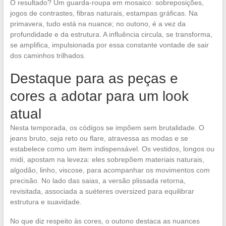
O resultado? Um guarda-roupa em mosaico: sobreposições,
jogos de contrastes, fibras naturais, estampas gráficas. Na
primavera, tudo está na nuance; no outono, é a vez da
profundidade e da estrutura. A influência circula, se transforma,
se amplifica, impulsionada por essa constante vontade de sair
dos caminhos trilhados.
Destaque para as peças e
cores a adotar para um look
atual
Nesta temporada, os códigos se impõem sem brutalidade. O
jeans bruto, seja reto ou flare, atravessa as modas e se
estabelece como um item indispensável. Os vestidos, longos ou
midi, apostam na leveza: eles sobrepõem materiais naturais,
algodão, linho, viscose, para acompanhar os movimentos com
precisão. No lado das saias, a versão plissada retorna,
revisitada, associada a suéteres oversized para equilibrar
estrutura e suavidade.
No que diz respeito às cores, o outono destaca as nuances