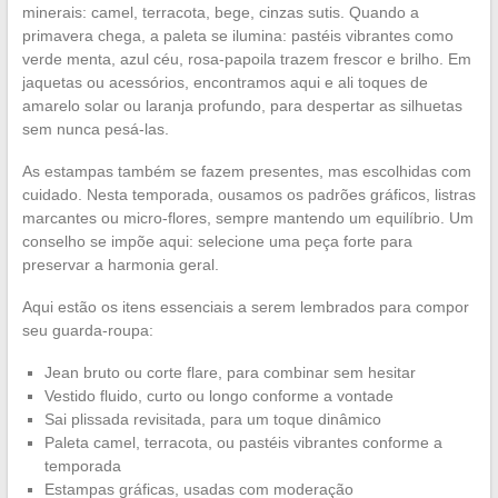
minerais: camel, terracota, bege, cinzas sutis. Quando a
primavera chega, a paleta se ilumina: pastéis vibrantes como
verde menta, azul céu, rosa-papoila trazem frescor e brilho. Em
jaquetas ou acessórios, encontramos aqui e ali toques de
amarelo solar ou laranja profundo, para despertar as silhuetas
sem nunca pesá-las.
As estampas também se fazem presentes, mas escolhidas com
cuidado. Nesta temporada, ousamos os padrões gráficos, listras
marcantes ou micro-flores, sempre mantendo um equilíbrio. Um
conselho se impõe aqui: selecione uma peça forte para
preservar a harmonia geral.
Aqui estão os itens essenciais a serem lembrados para compor
seu guarda-roupa:
Jean bruto ou corte flare, para combinar sem hesitar
Vestido fluido, curto ou longo conforme a vontade
Sai plissada revisitada, para um toque dinâmico
Paleta camel, terracota, ou pastéis vibrantes conforme a
temporada
Estampas gráficas, usadas com moderação