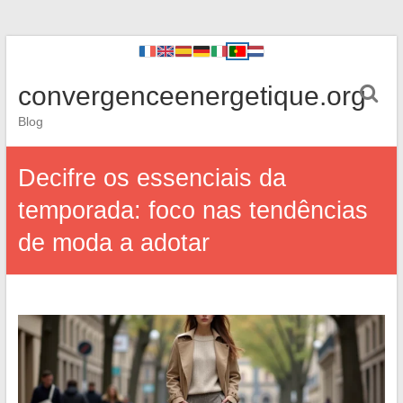
convergenceenergetique.org
Blog
Decifre os essenciais da
temporada: foco nas tendências
de moda a adotar