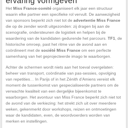
ervaring vormgeven
Het
Miss France-comité
organiseert elk jaar een structuur
waarin elke partner een specifieke rol vervult. De aanwezigheid
van sponsors beperkt zich niet tot de
advertentie Miss France
die op de zender wordt uitgezonden: zij dragen bij aan de
scenografie, ondersteunen de logistiek en helpen bij de
waardering van de kandidaten gedurende het parcours.
TF1
, de
historische omroep, past het ritme van de avond aan en
coördineert met de
société Miss France
om een perfecte
samenhang van het geprojecteerde imago te waarborgen.
Achter de schermen wordt niets aan het toeval overgelaten:
beheer van transport, coördinatie van pas-sessies, opvolging
van repetities… In Parijs of in het Zénith d’Amiens vereist elk
moment de tussenkomst van gespecialiseerde partners om de
verwachte kwaliteit van een dergelijke bijeenkomst te
waarborgen. Het avontuur van Miss France beperkt zich niet tot
de avond van de verkiezing: het strekt zich uit over meerdere
weken, gekenmerkt door workshops, reizen en ontmoetingen
waar de kandidaten, even, de woordvoerders worden van
merken en instellingen.