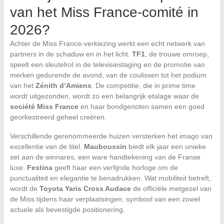
van het Miss France-comité in
2026?
Achter de Miss France-verkiezing werkt een echt netwerk van
partners in de schaduw en in het licht.
TF1
, de trouwe omroep,
speelt een sleutelrol in de televisiestaging en de promotie van
merken gedurende de avond, van de coulissen tot het podium
van het
Zénith d’Amiens
. De competitie, die in prime time
wordt uitgezonden, wordt zo een belangrijk etalage waar de
société Miss France
en haar bondgenoten samen een goed
georkestreerd geheel creëren.
Verschillende gerenommeerde huizen versterken het imago van
excellentie van de titel.
Mauboussin
biedt elk jaar een unieke
set aan de winnares, een ware handtekening van de Franse
luxe.
Festina
geeft haar een verfijnde horloge om de
punctualiteit en elegantie te benadrukken. Wat mobiliteit betreft,
wordt de
Toyota Yaris Cross Audace
de officiële metgezel van
de Miss tijdens haar verplaatsingen, symbool van een zowel
actuele als bevestigde positionering.