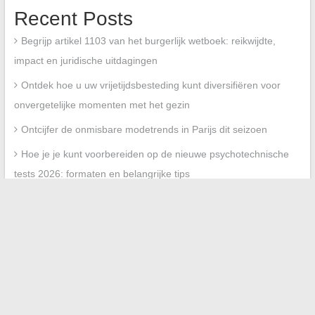
Recent Posts
Begrijp artikel 1103 van het burgerlijk wetboek: reikwijdte,
impact en juridische uitdagingen
Ontdek hoe u uw vrijetijdsbesteding kunt diversifiëren voor
onvergetelijke momenten met het gezin
Ontcijfer de onmisbare modetrends in Parijs dit seizoen
Hoe je je kunt voorbereiden op de nieuwe psychotechnische
tests 2026: formaten en belangrijke tips
Terugblik in beelden op de bruiloft van Mathieu Bock-Côté en
Karima Brikh, tussen intimiteit en nieuwsgierigheid
Recent Comments
No comments to show.