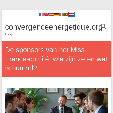
convergenceenergetique.org
Blog
De sponsors van het Miss
France-comité: wie zijn ze en wat
is hun rol?