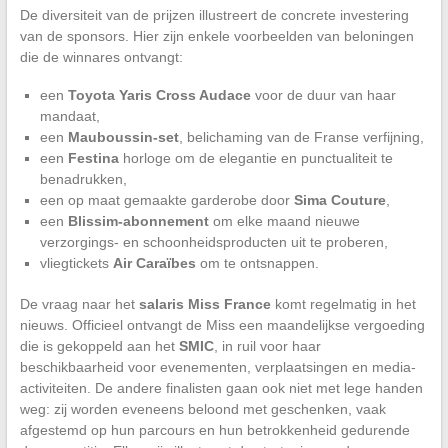
De diversiteit van de prijzen illustreert de concrete investering
van de sponsors. Hier zijn enkele voorbeelden van beloningen
die de winnares ontvangt:
een
Toyota Yaris Cross Audace
voor de duur van haar
mandaat,
een
Mauboussin-set
, belichaming van de Franse verfijning,
een
Festina
horloge om de elegantie en punctualiteit te
benadrukken,
een op maat gemaakte garderobe door
Sima Couture
,
een
Blissim-abonnement
om elke maand nieuwe
verzorgings- en schoonheidsproducten uit te proberen,
vliegtickets
Air Caraïbes
om te ontsnappen.
De vraag naar het
salaris Miss France
komt regelmatig in het
nieuws. Officieel ontvangt de Miss een maandelijkse vergoeding
die is gekoppeld aan het
SMIC
, in ruil voor haar
beschikbaarheid voor evenementen, verplaatsingen en media-
activiteiten. De andere finalisten gaan ook niet met lege handen
weg: zij worden eveneens beloond met geschenken, vaak
afgestemd op hun parcours en hun betrokkenheid gedurende