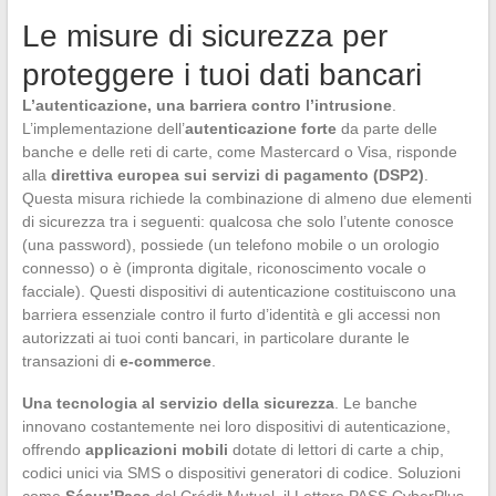
Le misure di sicurezza per
proteggere i tuoi dati bancari
L’autenticazione, una barriera contro l’intrusione
.
L’implementazione dell’
autenticazione forte
da parte delle
banche e delle reti di carte, come Mastercard o Visa, risponde
alla
direttiva europea sui servizi di pagamento (DSP2)
.
Questa misura richiede la combinazione di almeno due elementi
di sicurezza tra i seguenti: qualcosa che solo l’utente conosce
(una password), possiede (un telefono mobile o un orologio
connesso) o è (impronta digitale, riconoscimento vocale o
facciale). Questi dispositivi di autenticazione costituiscono una
barriera essenziale contro il furto d’identità e gli accessi non
autorizzati ai tuoi conti bancari, in particolare durante le
transazioni di
e-commerce
.
Una tecnologia al servizio della sicurezza
. Le banche
innovano costantemente nei loro dispositivi di autenticazione,
offrendo
applicazioni mobili
dotate di lettori di carte a chip,
codici unici via SMS o dispositivi generatori di codice. Soluzioni
come
Sécur’Pass
del Crédit Mutuel, il Lettore PASS CyberPlus