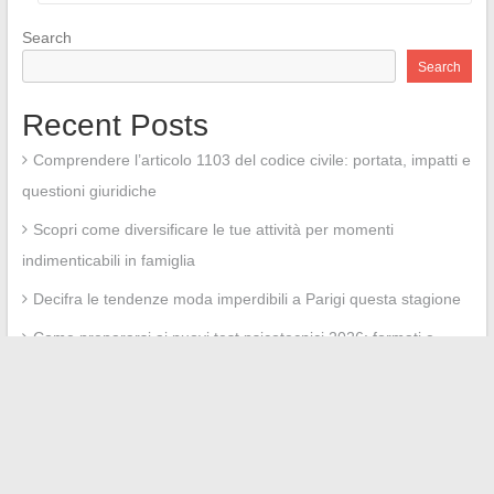
Search
Search
Recent Posts
Comprendere l’articolo 1103 del codice civile: portata, impatti e
questioni giuridiche
Scopri come diversificare le tue attività per momenti
indimenticabili in famiglia
Decifra le tendenze moda imperdibili a Parigi questa stagione
Come prepararsi ai nuovi test psicotecnici 2026: formati e
consigli chiave
Ritorno in immagini sul matrimonio di Mathieu Bock-Côté e
Karima Brikh, tra intimità e curiosità