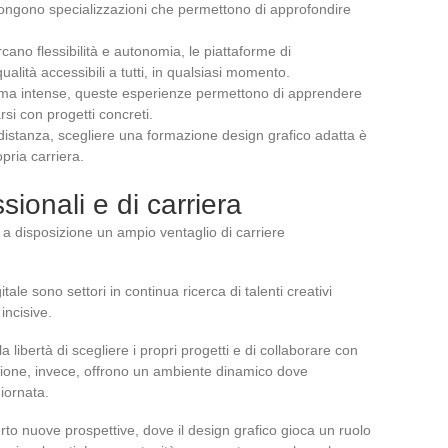
pongono specializzazioni che permettono di approfondire
cano flessibilità e autonomia, le piattaforme di
alità accessibili a tutti, in qualsiasi momento.
 ma intense, queste esperienze permettono di apprendere
arsi con progetti concreti.
distanza, scegliere una formazione design grafico adatta è
opria carriera.
sionali e di carriera
o a disposizione un ampio ventaglio di carriere
gitale sono settori in continua ricerca di talenti creativi
incisive.
la libertà di scegliere i propri progetti e di collaborare con
ione, invece, offrono un ambiente dinamico dove
giornata.
to nuove prospettive, dove il design grafico gioca un ruolo