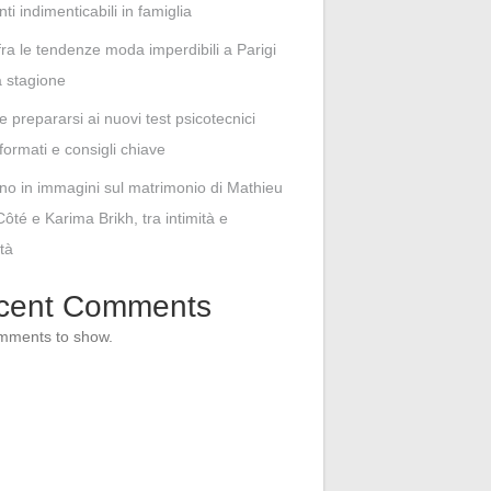
i indimenticabili in famiglia
fra le tendenze moda imperdibili a Parigi
 stagione
 prepararsi ai nuovi test psicotecnici
formati e consigli chiave
rno in immagini sul matrimonio di Mathieu
ôté e Karima Brikh, tra intimità e
ità
cent Comments
mments to show.