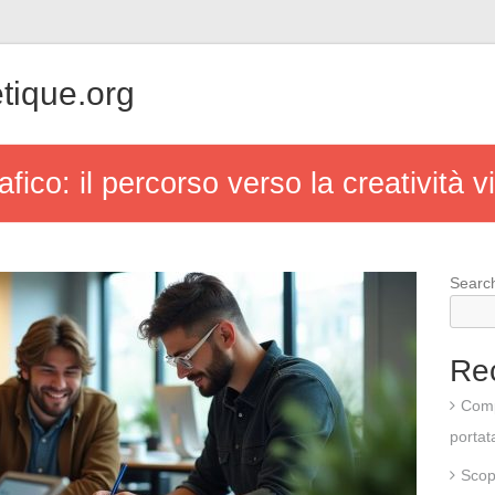
tique.org
ico: il percorso verso la creatività v
Searc
Re
Comp
portat
Scopr