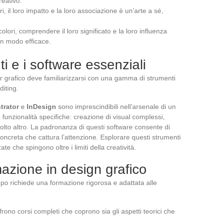
reativo.
, il loro impatto e la loro associazione è un’arte a sé,
olori, comprendere il loro significato e la loro influenza
in modo efficace.
i e i software essenziali
er grafico deve familiarizzarsi con una gamma di strumenti
diting.
strator
e
InDesign
sono imprescindibili nell’arsenale di un
 funzionalità specifiche: creazione di visual complessi,
molto altro. La padronanza di questi software consente di
oncreta che cattura l’attenzione. Esplorare questi strumenti
te che spingono oltre i limiti della creatività.
mazione in design grafico
po richiede una formazione rigorosa e adattata alle
offrono corsi completi che coprono sia gli aspetti teorici che