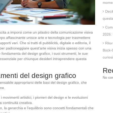
moment
Deci
questa
Come
uscita a imporsi come un pilastro della comunicazione visiva
2026: 
po affascinante unisce arte e tecnologia per trasmettere
orti vari. Che si tratti di pubblicità, digitale o editoria, il
Rito
 per padroneggiare quest’arte visiva inizia spesso con una
Bock-C
fondamenta del design grafico, i suoi strumenti, le sue
curios
 essenziale per chiunque desideri intraprendere questa
Re
enti del design grafico
No co
pensabile appropriarsi delle basi del design grafico, che
one.
 movimenti artistici, i pionieri del design e le evoluzioni
a continuità creativa.
to, la gerarchia e l’equilibrio sono concetti fondamentali che