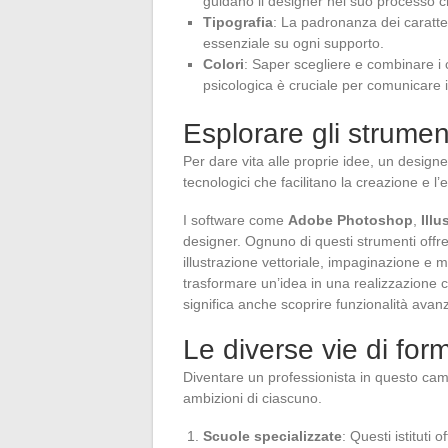
guidano il designer nel suo processo c
Tipografia
: La padronanza dei caratteri
essenziale su ogni supporto.
Colori
: Saper scegliere e combinare i c
psicologica è cruciale per comunicare 
Esplorare gli strument
Per dare vita alle proprie idee, un design
tecnologici che facilitano la creazione e l’e
I software come
Adobe Photoshop
,
Illu
designer. Ognuno di questi strumenti offre
illustrazione vettoriale, impaginazione e 
trasformare un’idea in una realizzazione c
significa anche scoprire funzionalità avanza
Le diverse vie di for
Diventare un professionista in questo cam
ambizioni di ciascuno.
Scuole specializzate
: Questi istituti 