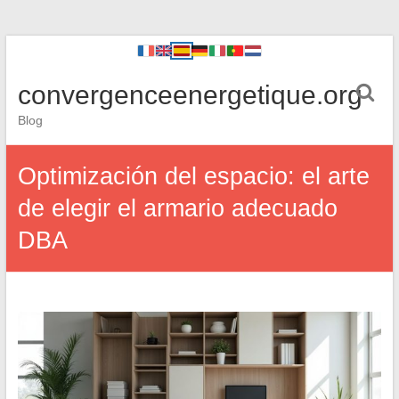
convergenceenergetique.org
Blog
Optimización del espacio: el arte
de elegir el armario adecuado
DBA