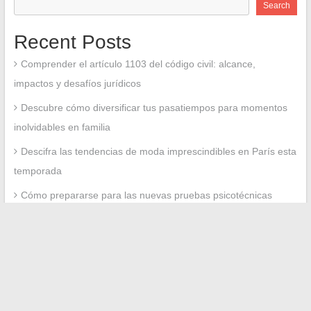
Search
Recent Posts
Comprender el artículo 1103 del código civil: alcance,
impactos y desafíos jurídicos
Descubre cómo diversificar tus pasatiempos para momentos
inolvidables en familia
Descifra las tendencias de moda imprescindibles en París esta
temporada
Cómo prepararse para las nuevas pruebas psicotécnicas
2026: formatos y consejos clave
Regreso en imágenes de la boda de Mathieu Bock-Côté y
Karima Brikh, entre intimidad y curiosidad
Recent Comments