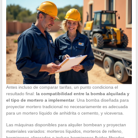
Antes incluso de comparar tarifas, un punto condiciona el
resultado final:
la compatibilidad entre la bomba alquilada y
el tipo de mortero a implementar
. Una bomba diseñada para
proyectar mortero tradicional no necesariamente es adecuada
para un mortero líquido de anhidrita o cemento, y viceversa.
Las máquinas disponibles para alquiler bombean y proyectan
materiales variados: morteros líquidos, morteros de relleno,
hormigones aligerados o incluso hormigones fluidos fibrados.