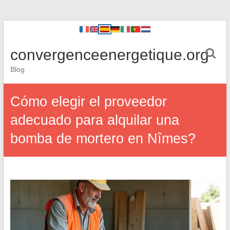
convergenceenergetique.org
Blog
Cómo elegir el proveedor
adecuado para alquilar una
bomba de mortero en Nîmes?