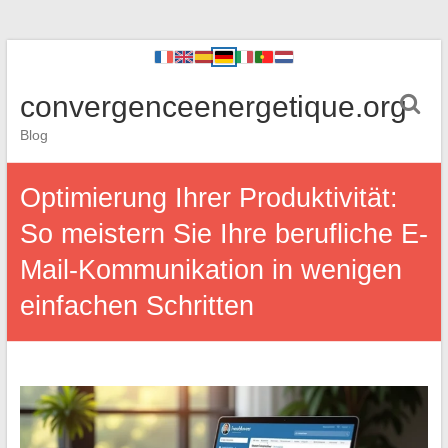
convergenceenergetique.org
Blog
Optimierung Ihrer Produktivität:
So meistern Sie Ihre berufliche E-
Mail-Kommunikation in wenigen
einfachen Schritten