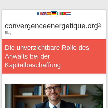
convergenceenergetique.org
Blog
Die unverzichtbare Rolle des
Anwalts bei der
Kapitalbeschaffung