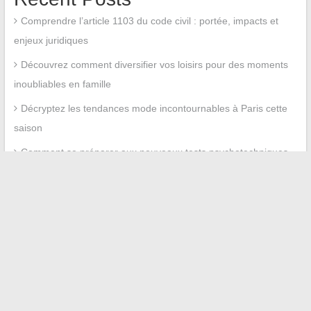
Comprendre l’article 1103 du code civil : portée, impacts et
enjeux juridiques
Découvrez comment diversifier vos loisirs pour des moments
inoubliables en famille
Décryptez les tendances mode incontournables à Paris cette
saison
Comment se préparer aux nouveaux tests psychotechniques
2026 : formats et conseils clés
Retour en images sur le mariage de Mathieu Bock-Côté et
Karima Brikh, entre intimité et curiosité
Recent Comments
Aucun commentaire à afficher.