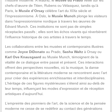
l’histoire moderne. À Madrid, le
Musée du Prado
veille sur les
chefs-d’œuvre de Titien, Rubens ou Vélasquez, tandis qu’à
Paris, le
Musée d’Orsay
célèbre l’art du XIXe siècle et
l’Impressionnisme. À Oslo, le
Musée Munch
plonge les visiteurs
dans l’expressionnisme nordique à travers les œuvres de
Edvard Munch. Ces institutions ne sont pas de simples
réceptacles passifs ; elles sont les échos vivants qui réverbèrent
l’influence historique de ces artistes à travers le temps.
Les collaborations entre les musées et contemporains illustres
comme
Joyce DiDonato
au Prado,
Sasha Waltz
à Orsay ou
Karl Ove Knausgaard
au Musée Munch, témoignent de la
vitalité de ce dialogue entre passé et présent. Ces interactions
offrent des perspectives nouvelles, où la musique, la danse
contemporaine et la littérature moderne se rencontrent avec l’art
pour créer des expériences enrichissantes et interdisciplinaires.
L’héritage de ces figures mystérieuses s’étend ainsi au-delà de
leur temps, influençant les modes d’expression et de réception
artistiques d’aujourd’hui.
L’empreinte des pionniers de l’art, de la science et de la pensée
moderne ne cesse de se redéfinir au contact des générations