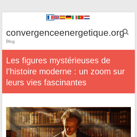
convergenceenergetique.org
Blog
Les figures mystérieuses de
l’histoire moderne : un zoom sur
leurs vies fascinantes